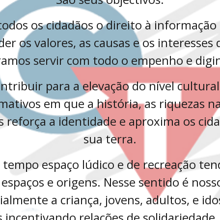
 todos os cidadãos o direito à informação
er os valores, as causas e os interesse
amos servir com todo o empenho e digi
ntribuir para a elevação do nível cultur
ativos em que a história, as riquezas na
s reforça a identidade e aproxima os cid
sua terra.
o tempo espaço lúdico e de recreação ten
, espaços e origens. Nesse sentido é nos
ialmente a criança, jovens, adultos, e id
 incentivando relações de solidariedade