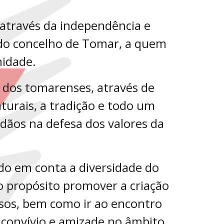
 através da independência e
s do concelho de Tomar, a quem
nidade.
al dos tomarenses, através de
turais, a tradição e todo um
adãos na defesa dos valores da
do em conta a diversidade do
so propósito promover a criação
osos, bem como ir ao encontro
, convívio e amizade no âmbito