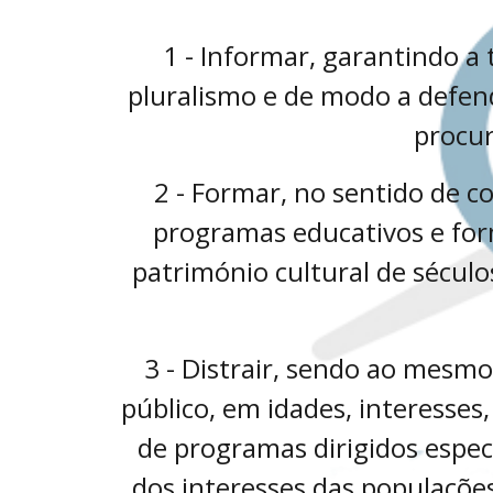
1 - Informar, garantindo a
pluralismo e de modo a defend
procur
2 - Formar, no sentido de co
programas educativos e form
património cultural de século
3 - Distrair, sendo ao mesm
público, em idades, interesses
de programas dirigidos espec
dos interesses das populações