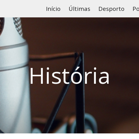
Início
Últimas
Desporto
Po
ip to main content
Skip to navigat
História