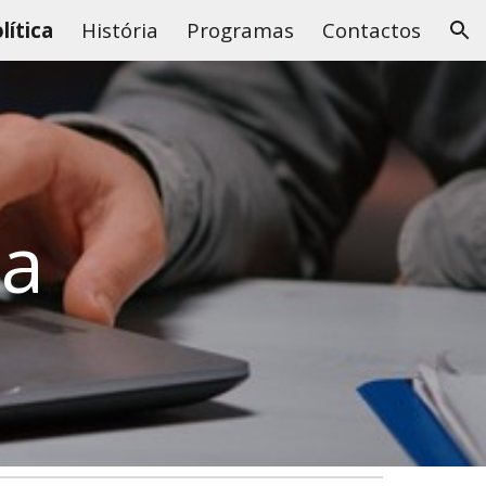
lítica
História
Programas
Contactos
ion
ca