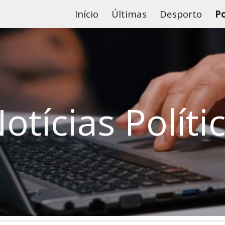
Início
Últimas
Desporto
Po
ip to main content
Skip to navigat
otícias
Políti